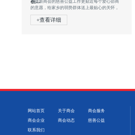
在...
为使新商会的慈善公益工作更贴近每个爱心邵商
的意愿，给家乡的弱势群体送上最贴心的关怀，
用我们的大爱去温...
+查看详细
网站首页
关于商会
商会服务
商会企业
商会动态
慈善公益
联系我们