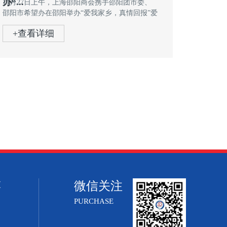
办“...
11月27日上午，上海邵阳商会携手邵阳团市委、
邵阳市希望办在邵阳举办“爱我家乡，真情回报”爱
心助学座...
+查看详细
微信关注
厦
PURCHASE