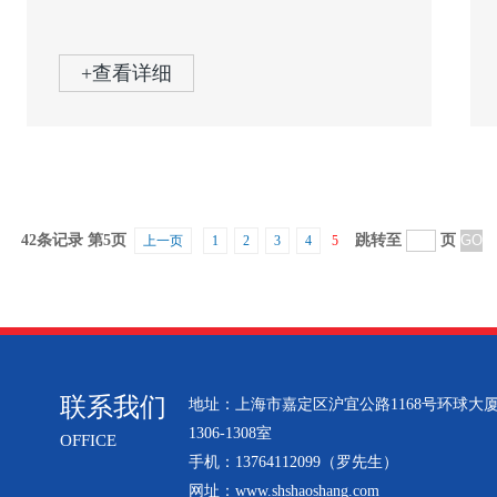
+查看详细
42条记录 第5页
跳转至
页
上一页
1
2
3
4
5
联系我们
地址：上海市嘉定区沪宜公路1168号环球大
1306-1308室
OFFICE
手机：13764112099（罗先生）
网址：
www.shshaoshang.com